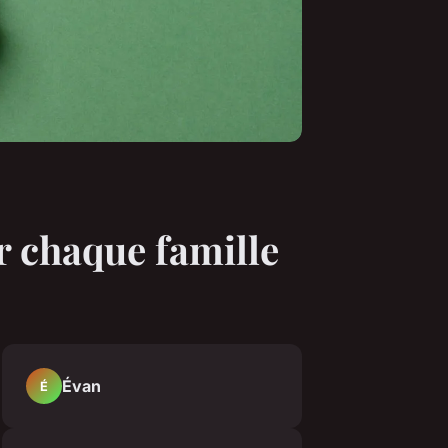
r chaque famille
Évan
É