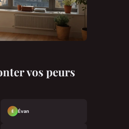
onter vos peurs
Évan
É