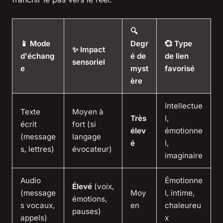
🔍
📱 Mode
Degr
💞 Type
✨ Impact
d'échang
é de
de lien
sensoriel
e
myst
favorisé
ère
Intellectue
Texte
Moyen à
Très
l,
écrit
fort (si
élev
émotionne
(message
langage
é
l,
s, lettres)
évocateur)
imaginaire
Audio
Émotionne
Élevé
(voix,
(message
Moy
l, intime,
émotions,
s vocaux,
en
chaleureu
pauses)
appels)
x