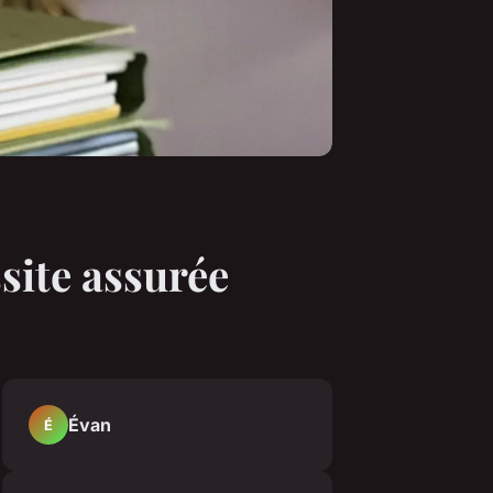
ssite assurée
Évan
É