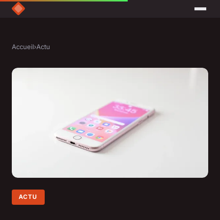
Accueil
›
Actu
ACTU